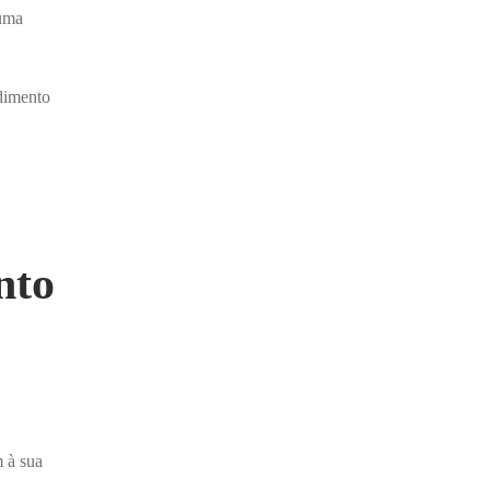
guma
dimento
nto
m à sua