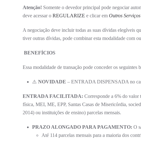
Atenção!
Somente o devedor principal pode negociar autom
deve acessar o
REGULARIZE
e clicar em
Outros Serviços
A negociação deve incluir todas as suas dívidas elegíveis q
tiver outras dívidas, pode combinar esta modalidade com out
BENEFÍCIOS
Essa modalidade de transação pode conceder os seguintes b
⚠️
NOVIDADE
– ENTRADA DISPENSADA no caso d
ENTRADA FACILITADA:
Corresponde a 6% do valor to
física, MEI, ME, EPP, Santas Casas de Misericórdia, socieda
2014) ou instituições de ensino) parcelas mensais.
PRAZO ALONGADO PARA PAGAMENTO:
O sa
Até 114 parcelas mensais para a maioria dos contr