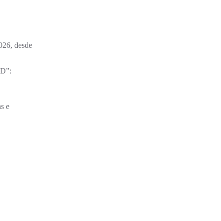
2026, desde
“D”:
s e