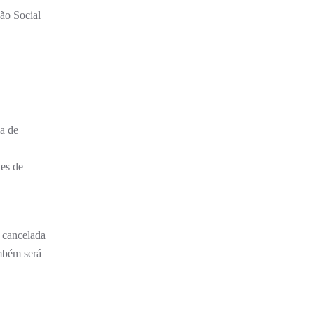
ção Social
ma de
tes de
á cancelada
ambém será