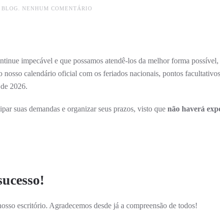
EM
M
BLOG
.
NENHUM COMENTÁRIO
CALENDÁRIO
DE
FERIADOS
E
RECESSOS
2026:
ontinue impecável e que possamos atendê-los da melhor forma possível,
PROGRAME-
SE
osso calendário oficial com os feriados nacionais, pontos facultativos
COM
A
 de 2026.
CAYRO
CONTABILIDADE
par suas demandas e organizar seus prazos, visto que
não haverá exp
sucesso!
osso escritório. Agradecemos desde já a compreensão de todos!