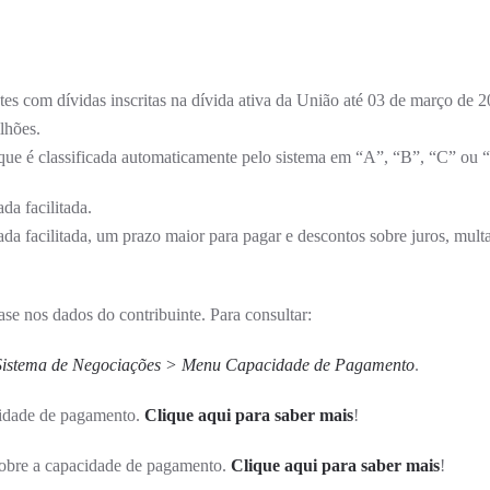
PAGAMENTO
–
EDITAL
Nº6/2026
ntes com dívidas inscritas na dívida ativa da União até 03 de março de 
lhões.
ue é classificada automaticamente pelo sistema em “A”, “B”, “C” ou 
da facilitada.
da facilitada, um prazo maior para pagar e descontos sobre juros, multa
ase nos dados do contribuinte. Para consultar:
 Sistema de Negociações > Menu Capacidade de Pagamento
.
cidade de pagamento.
Clique aqui para saber mais
!
obre a capacidade de pagamento.
Clique aqui para saber mais
!