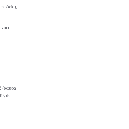
m sócio),
e você
2 (pessoa
19, de