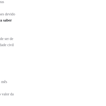
ras
ses devido
ra saber
de ser de
ade civil
o mês
o valor da