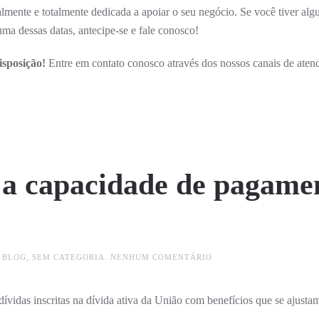
lmente e totalmente dedicada a apoiar o seu negócio. Se você tiver al
ma dessas datas, antecipe-se e fale conosco!
sposição!
Entre em contato conosco através dos nossos canais de aten
 a capacidade de pagame
EM
M
BLOG
,
SEM CATEGORIA
.
NENHUM COMENTÁRIO
TRANSAÇÃO
CONFORME
A
dívidas inscritas na dívida ativa da União com benefícios que se ajusta
CAPACIDADE
DE