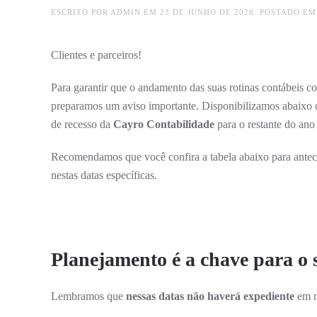
ESCRITO POR
ADMIN
EM
23 DE JUNHO DE 2026
. POSTADO E
Clientes e parceiros!
Para garantir que o andamento das suas rotinas contábeis c
preparamos um aviso importante. Disponibilizamos abaixo o n
de recesso da
Cayro Contabilidade
para o restante do ano
Recomendamos que você confira a tabela abaixo para anteci
nestas datas específicas.
Planejamento é a chave para o 
Lembramos que
nessas datas não haverá expediente
em n