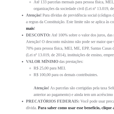
Até 133 parcelas mensais para pessoa física, MEI
organizações da sociedade civil (Lei nº 13.019, de
Atenção!
Para dívidas de previdência social (códigos
a regras da Constituição. Este limite não se aplica às c
mais
!
DESCONTO:
Até 100% sobre o valor dos juros, das 
Atenção! O desconto máximo não pode ser maior que 65%
70% para pessoa física, MEI, ME, EPP, Santas Casas de
(Lei nº 13.019, de 2014), instituições de ensino, empr
VALOR MÍNIMO
das prestações:
R$ 25,00 para MEI.
R$ 100,00 para os demais contribuintes.
Atenção!
As parcelas são corrigidas pela taxa Se
anterior ao pagamento) e ainda tem um acréscim
PRECATÓRIOS FEDERAIS:
Você pode usar precat
dívida.
Para saber como usar esse benefício, clique 